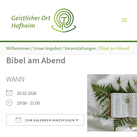
Zum
Inhalt
springen
Willkommen
/
Unser Angebot
/
Veranstaltungen
/
Bibel am Abend
Bibel am Abend
WANN
26.02.2026
19:00 - 21:00
ZUM KALENDER HINZUFÜGEN
ICS herunterladen
Google Kalender
iCalendar
Office 365
Outlook Live