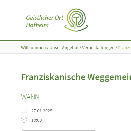
Zum
Inhalt
springen
Willkommen
/
Unser Angebot
/
Veranstaltungen
/
Franz
Franziskanische Weggemei
WANN
27.01.2025
18:00