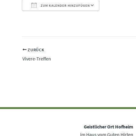
ZUM KALENDER HINZUFÜGEN
ICS herunterladen
Google Kalender
iCalendar
Office 365
Outlook Live
ZURÜCK
Vivere-Treffen
Geistlicher Ort Hofheim
im Haus vom Guten Hirten