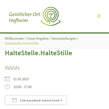
Zum
Inhalt
springen
Willkommen
/
Unser Angebot
/
Veranstaltungen
/
HalteStelle.HalteStille
HalteStelle.HalteStille
WANN
01.03.2025
10:00 - 17:00
ZUM KALENDER HINZUFÜGEN