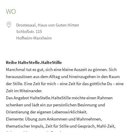
ICS herunterladen
Google Kalender
iCalendar
Office 365
Outlook Live
WO
Drostesaal, Haus von Guten Hirten
Schloßstr. 115
Hofheim-Marxheim
Reihe HalteStelle.HalteStille
Manchmal tut es gut, sich eine kleine Auszeit zu gönnen. Sich
herauszulösen aus dem Alltag und hineinzugehen in den Raum
der Stille. Eine Zeit für mich – eine Zeit für das göttliche Du – eine
Zeit im Miteinander.
Das Angebot HalteStelle.HalteStille möchte einen Rahmen
schenken und lädt ein zur persönlichen Besinnung und
Orientierung der eigenen Lebenswirklichkeit.
Elemente: Übung zum Ankommen und Wahrnehmen,
thematischer Impuls, Zeit für Stille und Gespräch, Mahl-Zeit,